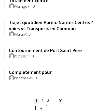
Totalement contre
Mainguy
0
Trajet quotidien Pornic-Nantes Centre: 4
voies vs Transports en Commun
Mulap
0
Contournement de Port Saint Père
GOSSET
0
Completement pour
marco44
0
1
2
3
…
19