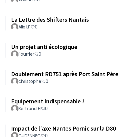
La Lettre des Shifters Nantais
Alix LP
0
Un projet anti écologique
Fourrier
0
Doublement RD751 après Port Saint Père
christophe
0
Equipement Indispensable !
Bertrand H
0
Impact de l'axe Nantes Pornic sur la D80
CUDENNEC
0