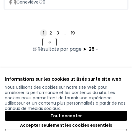
Geneviève
0
1
2
3
…
19
Résultats par page :
25
Voir toutes les contributions retirées
Informations sur les cookies utilisés sur le site web
Nous utilisons des cookies sur notre site Web pour
améliorer la performance et les contenus du site. Les
Conditions d'utilisation
cookies nous permettent de fournir une expérience
Paramètres des cookies
utilisateur et un contenu plus personnalisés à partir de nos
participer.loire-atlantique.fr sur Facebook
participer.loire-atlantique.fr sur Instagram
participer.loire-atlantique.fr sur YouTube
canaux de médias sociaux.
(Nouvelle fenêtre)
(Nouvelle fenêtre)
(Nouvelle fenêtre)
Tout accepter
Accepter seulement les cookies essentiels
Licence C
(Nouvelle 