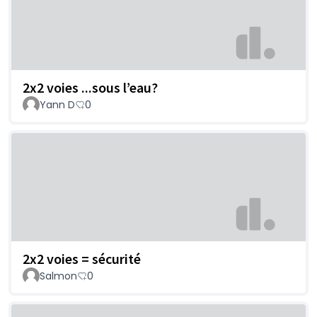
2x2 voies ...sous l’eau?
Yann D
0
2x2 voies = sécurité
Salmon
0