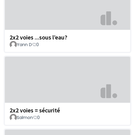
2x2 voies ...sous l’eau?
Yann D
0
2x2 voies = sécurité
Salmon
0