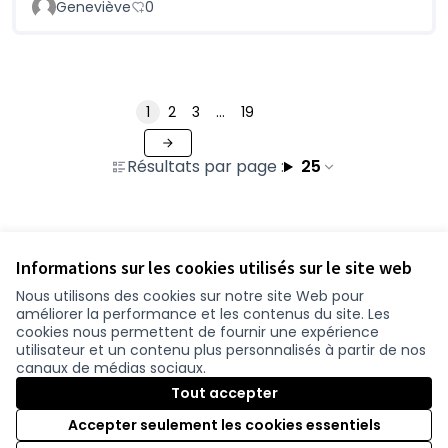
Geneviève
0
1
2
3
…
19
Résultats par page :
25
Voir toutes les contributions retirées
Informations sur les cookies utilisés sur le site web
Nous utilisons des cookies sur notre site Web pour
améliorer la performance et les contenus du site. Les
Conditions d'utilisation
cookies nous permettent de fournir une expérience
Paramètres des cookies
utilisateur et un contenu plus personnalisés à partir de nos
participer.loire-atlantique.fr sur Facebook
participer.loire-atlantique.fr sur Instagram
participer.loire-atlantique.fr sur YouTube
canaux de médias sociaux.
(Nouvelle fenêtre)
(Nouvelle fenêtre)
(Nouvelle fenêtre)
Tout accepter
Accepter seulement les cookies essentiels
Licence C
(Nouvelle 