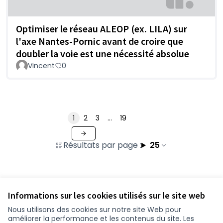
Optimiser le réseau ALEOP (ex. LILA) sur
l'axe Nantes-Pornic avant de croire que
doubler la voie est une nécessité absolue
Vincent
0
1
2
3
…
19
Résultats par page :
25
Voir toutes les contributions retirées
Informations sur les cookies utilisés sur le site web
Nous utilisons des cookies sur notre site Web pour
améliorer la performance et les contenus du site. Les
Conditions d'utilisation