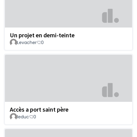
Un projet en demi-teinte
Levacher
0
Accès a port saint père
leduc
0