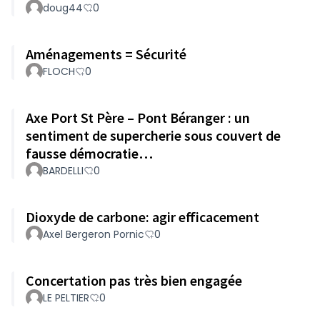
doug44
0
Aménagements = Sécurité
FLOCH
0
Axe Port St Père – Pont Béranger : un
sentiment de supercherie sous couvert de
fausse démocratie…
BARDELLI
0
Dioxyde de carbone: agir efficacement
Axel Bergeron Pornic
0
Concertation pas très bien engagée
LE PELTIER
0