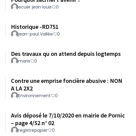
ecuer jean louis
0
Historique -RD751
jean-paul Vallée
0
Des travaux qu on attend depuis logtemps
maris
0
Contre une emprise foncière abusive : NON
A LA 2X2
Environnement
0
Avis déposé le 7/10/2020 en mairie de Pornic
– page 4/52 n° 02
registrepapier
0