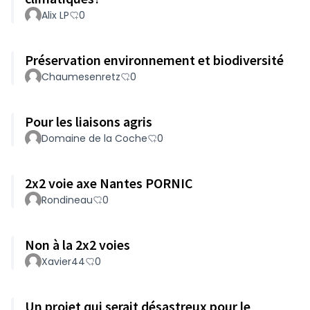
Alix LP
0
Préservation environnement et biodiversité
Chaumesenretz
0
Pour les liaisons agris
Domaine de la Coche
0
2x2 voie axe Nantes PORNIC
Rondineau
0
Non à la 2x2 voies
Xavier44
0
Un projet qui serait désastreux pour le