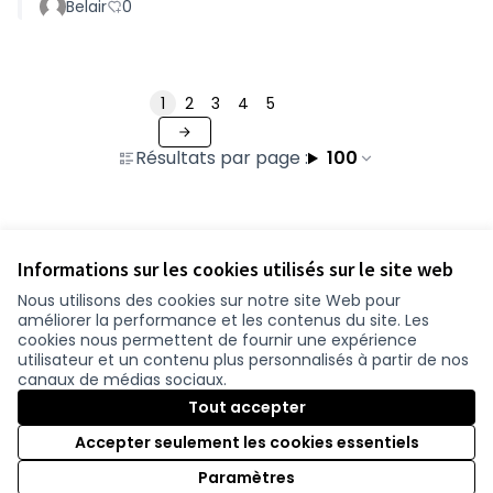
Belair
0
1
2
3
4
5
Résultats par page :
100
Voir toutes les contributions retirées
Informations sur les cookies utilisés sur le site web
Nous utilisons des cookies sur notre site Web pour
améliorer la performance et les contenus du site. Les
Conditions d'utilisation
cookies nous permettent de fournir une expérience
Paramètres des cookies
utilisateur et un contenu plus personnalisés à partir de nos
participer.loire-atlantique.fr sur Facebook
participer.loire-atlantique.fr sur Instagram
participer.loire-atlantique.fr sur YouTube
canaux de médias sociaux.
(Nouvelle fenêtre)
(Nouvelle fenêtre)
(Nouvelle fenêtre)
Tout accepter
Accepter seulement les cookies essentiels
Licence C
(Nouvelle 
Paramètres
(Nouvelle fenêtre)
Site réalisé grâce au
logiciel libre Decidim
.