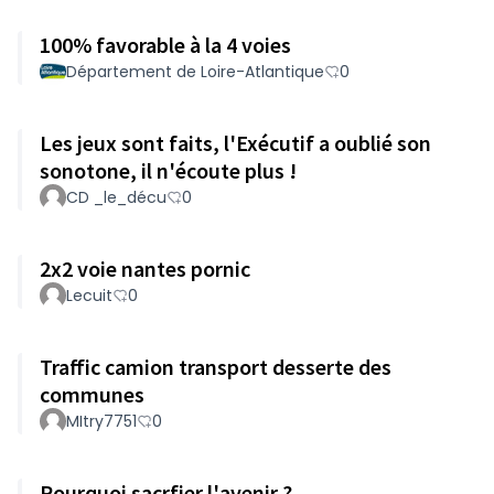
100% favorable à la 4 voies
Département de Loire-Atlantique
0
Les jeux sont faits, l'Exécutif a oublié son
sonotone, il n'écoute plus !
CD _le_décu
0
2x2 voie nantes pornic
Lecuit
0
Traffic camion transport desserte des
communes
MItry7751
0
Pourquoi sacrfier l'avenir ?