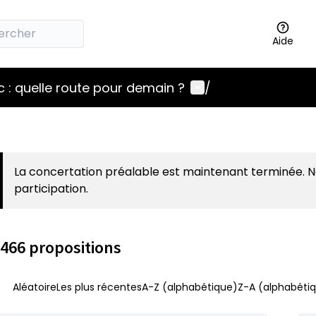
Aide
Menu utilisateur
 : quelle route pour demain ?
/
La concertation préalable est maintenant terminée. 
participation.
466 propositions
Aléatoire
Les plus récentes
A-Z (alphabétique)
Z-A (alphabétiq