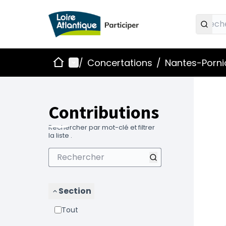
Accueil
Menu principal
/
Concertations
/
Nantes-Pornic
Contributions
Rechercher par mot-clé et filtrer
la liste .
Section
Tout