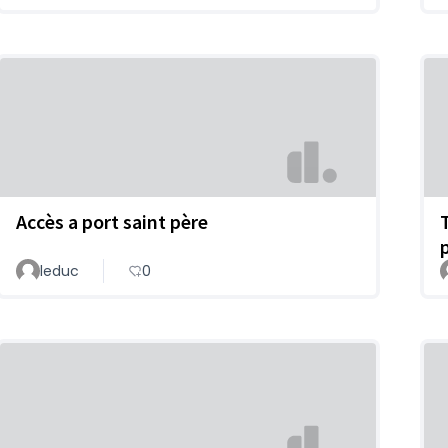
Accès a port saint père
p
leduc
0