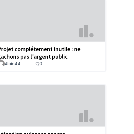
Projet complétement inutile : ne
gachons pas l'argent public
Alain44
0
Attention nuisance sonore