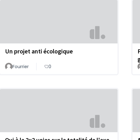
Un projet anti écologique
Fourrier
0
Oui à la 2x2 voies sur la totalité de l'axe