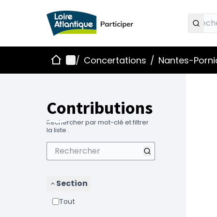
Accueil
Menu principal
/
Concertations
/
Nantes-Pornic
Contributions
Rechercher par mot-clé et filtrer
la liste .
Section
Tout