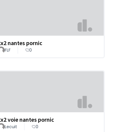
2x2 nantes pornic
FLF
0
2x2 voie nantes pornic
Lecuit
0