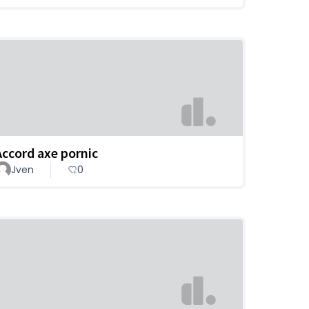
Accord axe pornic
Jven
0