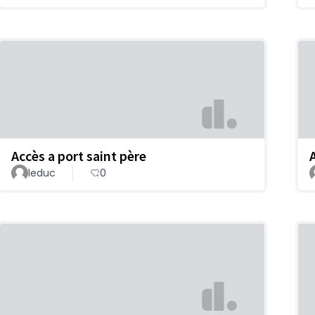
Accès a port saint père
leduc
0