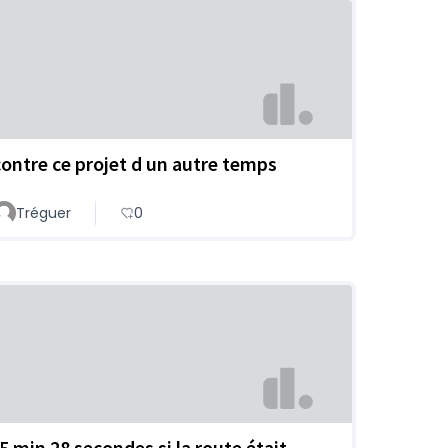
contre ce projet d un autre temps
Tréguer
0
-5 min 28 secondes si la route était