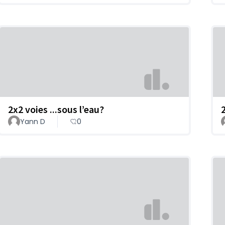
2x2 voies ...sous l’eau?
Yann D
0