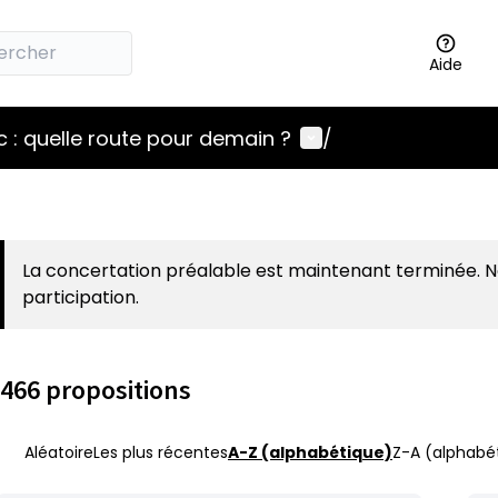
Aide
Menu utilisateur
 : quelle route pour demain ?
/
La concertation préalable est maintenant terminée. 
participation.
466 propositions
Aléatoire
Les plus récentes
A-Z (alphabétique)
Z-A (alphabét