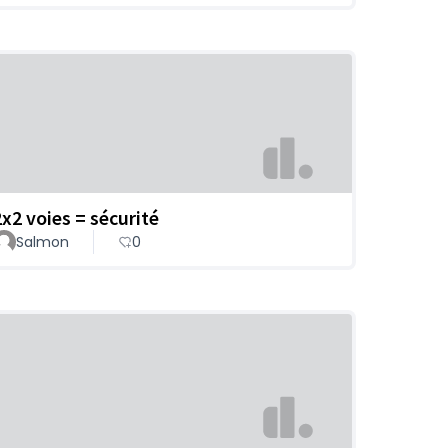
2x2 voies = sécurité
Salmon
0