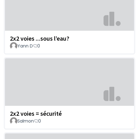
2x2 voies ...sous l’eau?
Yann D
0
2x2 voies = sécurité
Salmon
0