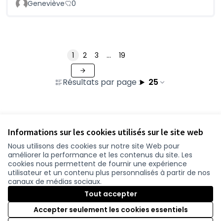
Geneviève
0
1
2
3
…
19
Résultats par page :
25
Voir toutes les contributions retirées
Informations sur les cookies utilisés sur le site web
Nous utilisons des cookies sur notre site Web pour
améliorer la performance et les contenus du site. Les
Conditions d'utilisation
cookies nous permettent de fournir une expérience
Paramètres des cookies
utilisateur et un contenu plus personnalisés à partir de nos
participer.loire-atlantique.fr sur Facebook
participer.loire-atlantique.fr sur Instagram
participer.loire-atlantique.fr sur YouTube
canaux de médias sociaux.
(Nouvelle fenêtre)
(Nouvelle fenêtre)
(Nouvelle fenêtre)
Tout accepter
Accepter seulement les cookies essentiels
Licence C
(Nouvelle 