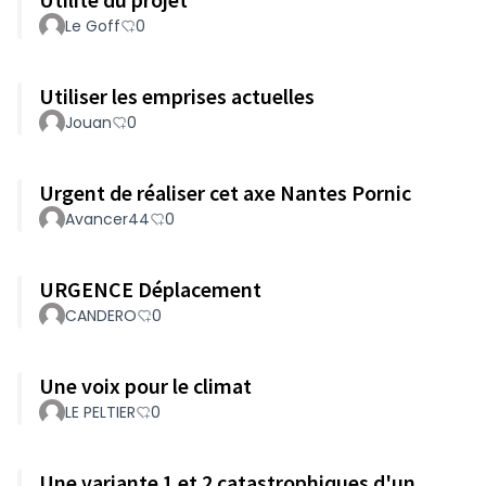
Le Goff
0
Utiliser les emprises actuelles
Jouan
0
Urgent de réaliser cet axe Nantes Pornic
Avancer44
0
URGENCE Déplacement
CANDERO
0
Une voix pour le climat
LE PELTIER
0
Une variante 1 et 2 catastrophiques d'un