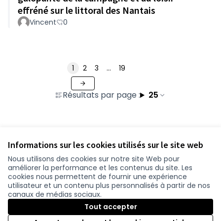
effréné sur le littoral des Nantais
Vincent
0
1
2
3
…
19
Résultats par page :
25
Voir toutes les contributions retirées
Informations sur les cookies utilisés sur le site web
Nous utilisons des cookies sur notre site Web pour
améliorer la performance et les contenus du site. Les
Conditions d'utilisation
cookies nous permettent de fournir une expérience
Paramètres des cookies
utilisateur et un contenu plus personnalisés à partir de nos
participer.loire-atlantique.fr sur Facebook
participer.loire-atlantique.fr sur Instagram
participer.loire-atlantique.fr sur YouTube
canaux de médias sociaux.
(Nouvelle fenêtre)
(Nouvelle fenêtre)
(Nouvelle fenêtre)
Tout accepter