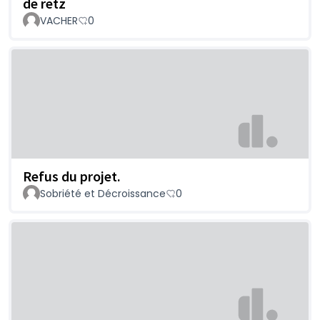
de retz
VACHER
0
Refus du projet.
Sobriété et Décroissance
0