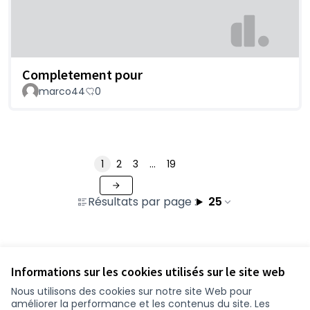
Completement pour
marco44
0
1
2
3
…
19
Résultats par page :
25
Voir toutes les contributions retirées
Informations sur les cookies utilisés sur le site web
Nous utilisons des cookies sur notre site Web pour
améliorer la performance et les contenus du site. Les
Conditions d'utilisation