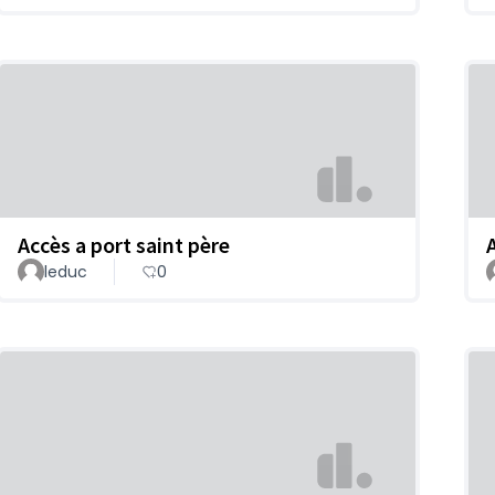
Accès a port saint père
leduc
0