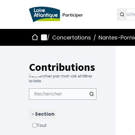
Accueil
Menu principal
/
Concertations
/
Nantes-Pornic
Contributions
Rechercher par mot-clé et filtrer
la liste .
Section
Tout