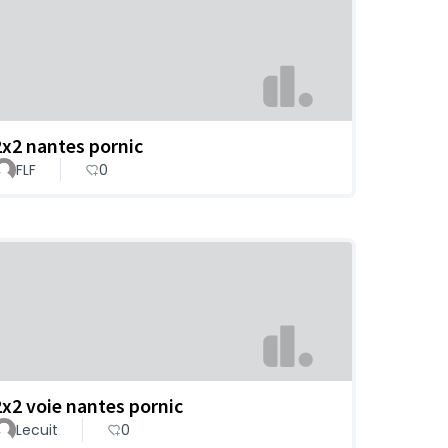
2x2 nantes pornic
FLF
0
2x2 voie nantes pornic
Lecuit
0