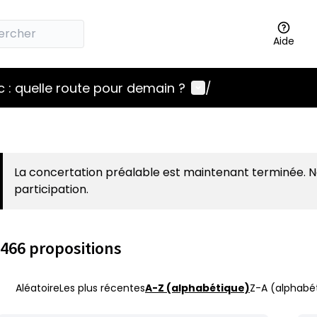
Aide
Menu utilisateur
 : quelle route pour demain ?
/
La concertation préalable est maintenant terminée. 
participation.
466 propositions
Aléatoire
Les plus récentes
A-Z (alphabétique)
Z-A (alphabét