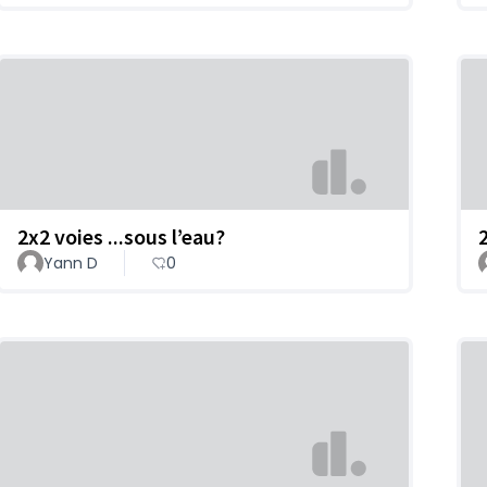
2x2 voies ...sous l’eau?
Yann D
0