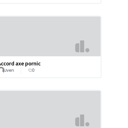
Accord axe pornic
Jven
0