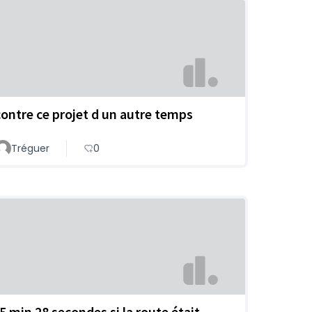
contre ce projet d un autre temps
Tréguer
0
-5 min 28 secondes si la route était