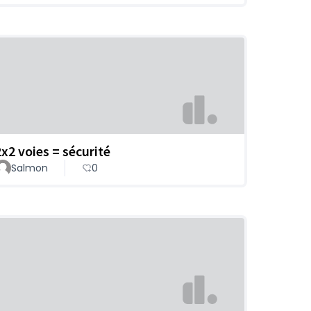
2x2 voies = sécurité
Salmon
0