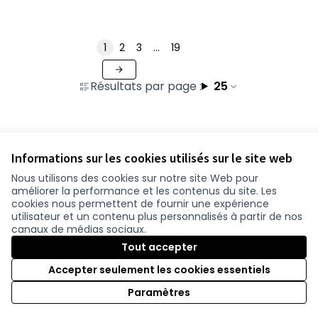
1
2
3
…
19
Résultats par page :
25
Voir toutes les contributions retirées
Informations sur les cookies utilisés sur le site web
Nous utilisons des cookies sur notre site Web pour
améliorer la performance et les contenus du site. Les
Conditions d'utilisation
cookies nous permettent de fournir une expérience
Paramètres des cookies
utilisateur et un contenu plus personnalisés à partir de nos
participer.loire-atlantique.fr sur Facebook
participer.loire-atlantique.fr sur Instagram
participer.loire-atlantique.fr sur YouTube
canaux de médias sociaux.
(Nouvelle fenêtre)
(Nouvelle fenêtre)
(Nouvelle fenêtre)
Tout accepter
Accepter seulement les cookies essentiels
Licence C
(Nouvelle 
Paramètres
(Nouvelle fenêtre)
Site réalisé grâce au
logiciel libre Decidim
.
(Nouvelle fenêtre)