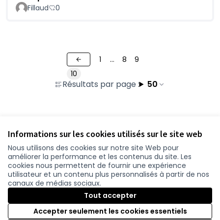
Fillaud
0
1
…
8
9
10
Résultats par page :
50
Voir toutes les contributions retirées
Informations sur les cookies utilisés sur le site web
Nous utilisons des cookies sur notre site Web pour
améliorer la performance et les contenus du site. Les
Conditions d'utilisation
cookies nous permettent de fournir une expérience
Paramètres des cookies
utilisateur et un contenu plus personnalisés à partir de nos
participer.loire-atlantique.fr sur Facebook
participer.loire-atlantique.fr sur Instagram
participer.loire-atlantique.fr sur YouTube
canaux de médias sociaux.
(Nouvelle fenêtre)
(Nouvelle fenêtre)
(Nouvelle fenêtre)
Tout accepter
Accepter seulement les cookies essentiels