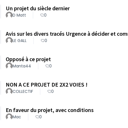
Un projet du siècle dernier
D Matt
0
Avis sur les divers tracés Urgence à décider et co
LE GALL
0
Opposé à ce projet
Manta44
0
NON A CE PROJET DE 2X2 VOIES !
COLLECTIF
0
En faveur du projet, avec conditions
Mac
0