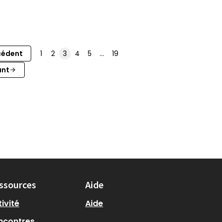
cédent
1
2
3
4
5
…
19
ant
ssources
Aide
ivité
Aide
ncontres