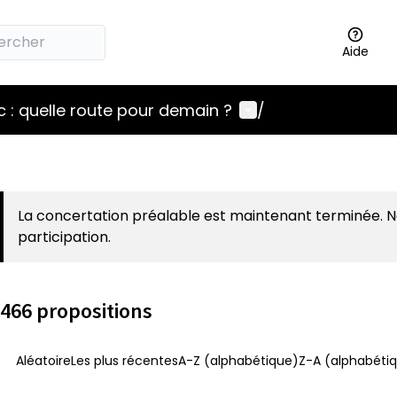
Aide
Menu utilisateur
 : quelle route pour demain ?
/
La concertation préalable est maintenant terminée. 
participation.
466 propositions
Aléatoire
Les plus récentes
A-Z (alphabétique)
Z-A (alphabétiq