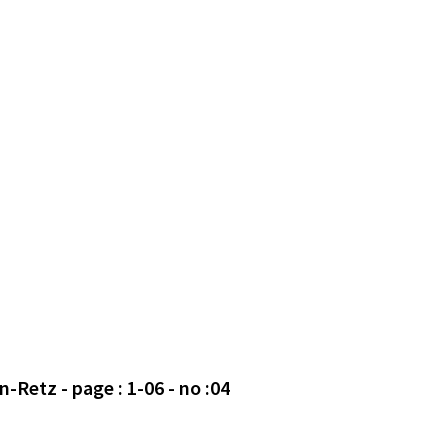
Avis déposé le 21/10/2020 en mairie de Chaumes-en-Retz - page : 1-06 - no :04