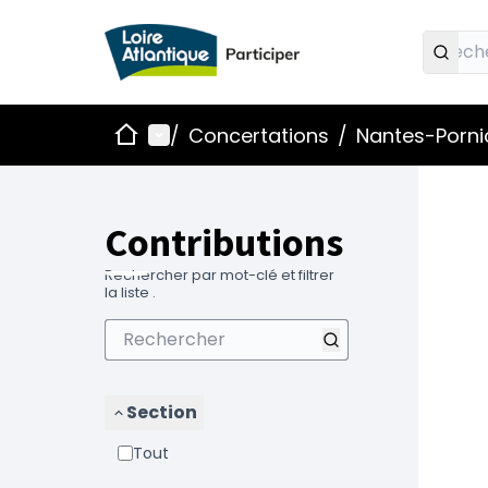
Accueil
Menu principal
/
Concertations
/
Nantes-Pornic
Contributions
Rechercher par mot-clé et filtrer
la liste .
Section
Tout