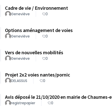
Cadre de vie / Environnement
Geneviève
0
Options aménagement de voies
Geneviève
0
Vers de nouvelles mobilités
Geneviève
0
Projet 2x2 voies nantes/pornic
DELASSUS
0
registrepapier
0