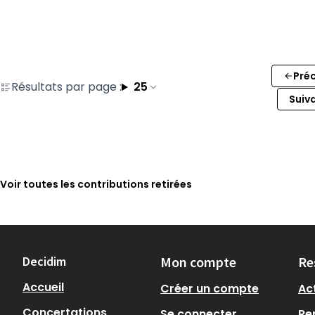
Pré
Résultats par page :
25
Suiv
Voir toutes les contributions retirées
Decidim
Mon compte
Re
Accueil
Créer un compte
Act
Concertations
Se connecter
Re