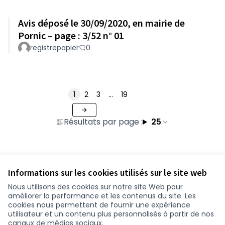
Avis déposé le 30/09/2020, en mairie de
Pornic – page : 3/52 n° 01
registrepapier
0
1
2
3
…
19
Résultats par page :
25
Voir toutes les contributions retirées
Informations sur les cookies utilisés sur le site web
Nous utilisons des cookies sur notre site Web pour
améliorer la performance et les contenus du site. Les
Conditions d'utilisation
cookies nous permettent de fournir une expérience
Paramètres des cookies
utilisateur et un contenu plus personnalisés à partir de nos
participer.loire-atlantique.fr sur Facebook
participer.loire-atlantique.fr sur Instagram
participer.loire-atlantique.fr sur YouTube
canaux de médias sociaux.