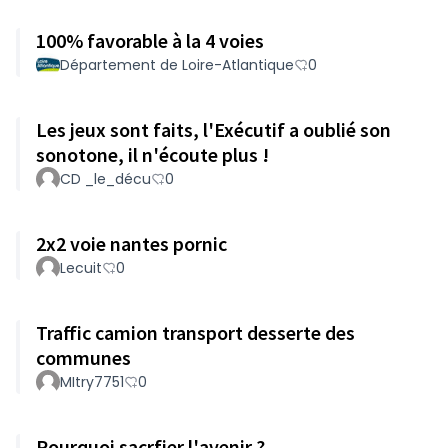
100% favorable à la 4 voies
Département de Loire-Atlantique
0
Les jeux sont faits, l'Exécutif a oublié son
sonotone, il n'écoute plus !
CD _le_décu
0
2x2 voie nantes pornic
Lecuit
0
Traffic camion transport desserte des
communes
MItry7751
0
Pourquoi sacrfier l'avenir ?