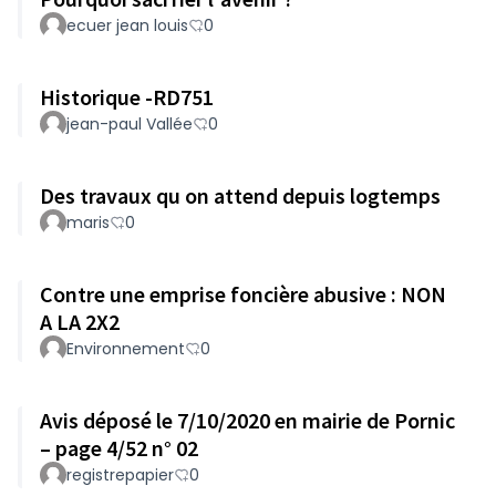
ecuer jean louis
0
Historique -RD751
jean-paul Vallée
0
Des travaux qu on attend depuis logtemps
maris
0
Contre une emprise foncière abusive : NON
A LA 2X2
Environnement
0
Avis déposé le 7/10/2020 en mairie de Pornic
– page 4/52 n° 02
registrepapier
0