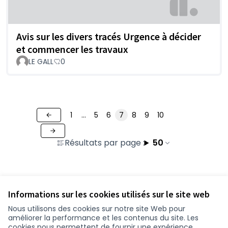
Avis sur les divers tracés Urgence à décider
et commencer les travaux
LE GALL
0
1
…
5
6
7
8
9
10
Résultats par page :
50
Voir toutes les contributions retirées
Informations sur les cookies utilisés sur le site web
Nous utilisons des cookies sur notre site Web pour
améliorer la performance et les contenus du site. Les
Conditions d'utilisation
cookies nous permettent de fournir une expérience