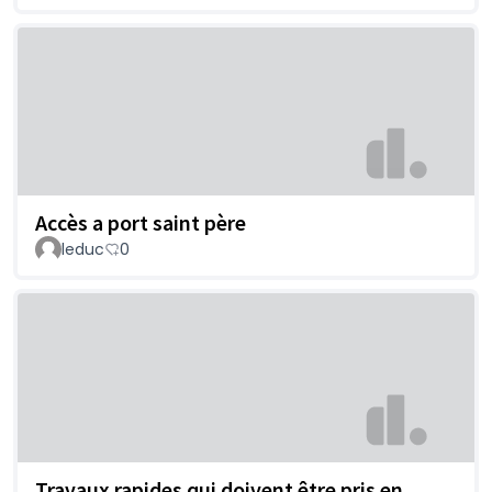
Accès a port saint père
leduc
0
Travaux rapides qui doivent être pris en