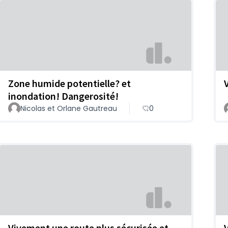
Zone humide potentielle? et
inondation! Dangerosité!
Nicolas et Orlane Gautreau
0
Vivement une route plus sécurisée et