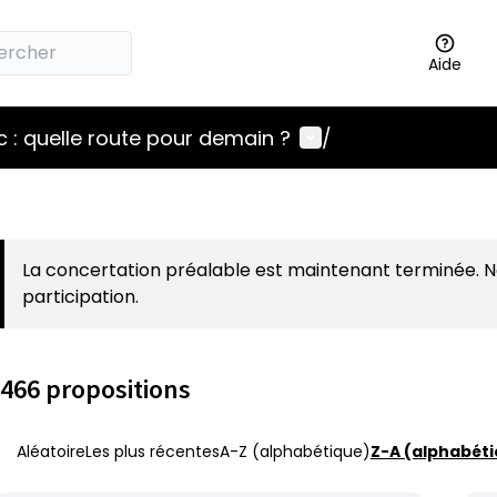
Aide
Menu utilisateur
 : quelle route pour demain ?
/
La concertation préalable est maintenant terminée. 
participation.
466 propositions
Aléatoire
Les plus récentes
A-Z (alphabétique)
Z-A (alphabéti