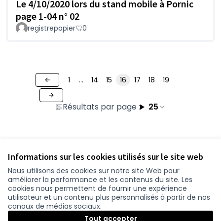
Le 4/10/2020 lors du stand mobile à Pornic
page 1-04 n° 02
registrepapier
0
1
…
14
15
16
17
18
19
Résultats par page :
25
Voir toutes les contributions retirées
Informations sur les cookies utilisés sur le site web
Nous utilisons des cookies sur notre site Web pour
améliorer la performance et les contenus du site. Les
Conditions d'utilisation
cookies nous permettent de fournir une expérience
Paramètres des cookies
utilisateur et un contenu plus personnalisés à partir de nos
participer.loire-atlantique.fr sur Facebook
participer.loire-atlantique.fr sur Instagram
participer.loire-atlantique.fr sur YouTube
canaux de médias sociaux.
(Nouvelle fenêtre)
(Nouvelle fenêtre)
(Nouvelle fenêtre)
Tout accepter