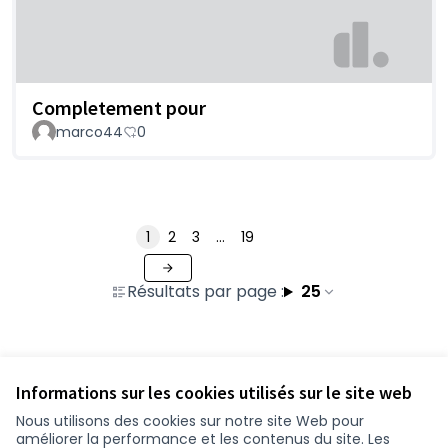
Completement pour
marco44
0
1
2
3
…
19
Résultats par page :
25
Voir toutes les contributions retirées
Informations sur les cookies utilisés sur le site web
Nous utilisons des cookies sur notre site Web pour
améliorer la performance et les contenus du site. Les
Conditions d'utilisation