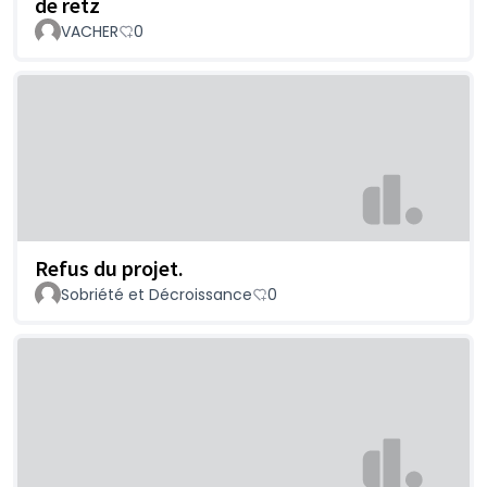
de retz
VACHER
0
Refus du projet.
Sobriété et Décroissance
0