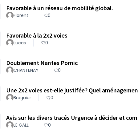
Favorable à un réseau de mobilité global.
Florent
0
Favorable à la 2x2 voies
Lucas
0
Doublement Nantes Pornic
CHANTENAY
0
Une 2x2 voies est-elle justifée? Quel aménagement
Braguier
0
Avis sur les divers tracés Urgence à décider et co
LE GALL
0