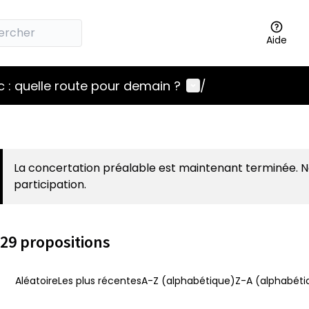
Aide
Menu utilisateur
 : quelle route pour demain ?
/
La concertation préalable est maintenant terminée. 
participation.
29 propositions
Aléatoire
Les plus récentes
A-Z (alphabétique)
Z-A (alphabéti