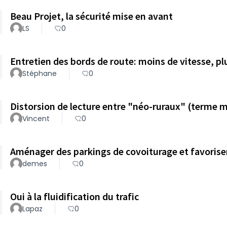
Beau Projet, la sécurité mise en avant
LS
0
Entretien des bords de route: moins de vitesse, plu
Stéphane
0
Distorsion de lecture entre "néo-ruraux" (terme m
Vincent
0
Aménager des parkings de covoiturage et favoriser
demes
0
Oui à la fluidification du trafic
Lapaz
0