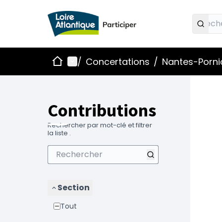
Accueil
Menu principal
/
Concertations
/
Nantes-Pornic
Contributions
Rechercher par mot-clé et filtrer
la liste .
Section
Tout