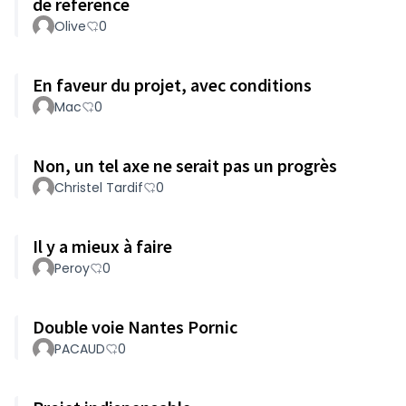
de reference
Olive
0
En faveur du projet, avec conditions
Mac
0
Non, un tel axe ne serait pas un progrès
Christel Tardif
0
Il y a mieux à faire
Peroy
0
Double voie Nantes Pornic
PACAUD
0