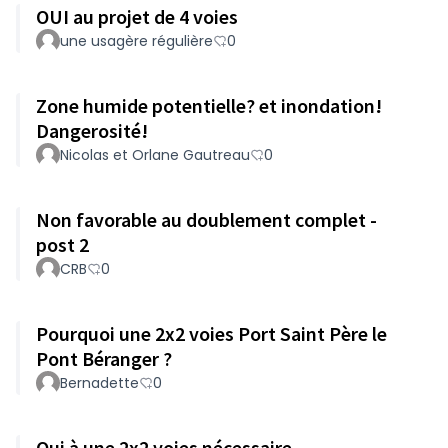
OUI au projet de 4 voies
une usagère régulière
0
Zone humide potentielle? et inondation!
Dangerosité!
Nicolas et Orlane Gautreau
0
Non favorable au doublement complet -
post 2
CRB
0
Pourquoi une 2x2 voies Port Saint Père le
Pont Béranger ?
Bernadette
0
Oui à une 2x2 voies nécessaire