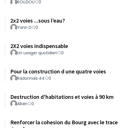
ROUZIOU
0
2x2 voies ...sous l’eau?
Yann D
0
2X2 voies indispensable
Un usager quotidien
0
Pour la construction d une quatre voies
Radonnais 44
0
Destruction d'habitations et voies à 90 km
Allain
0
Renforcer la cohesion du Bourg avec le trace