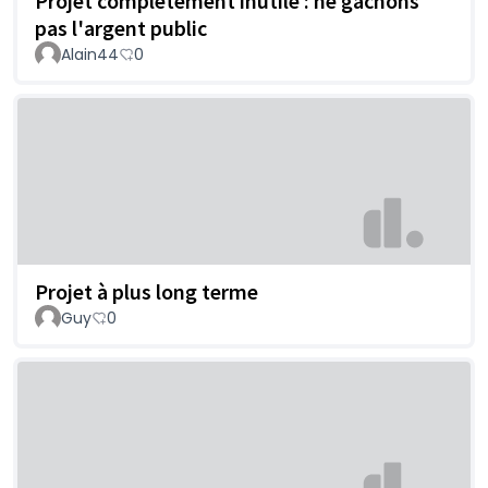
Projet complétement inutile : ne gachons
pas l'argent public
Alain44
0
Projet à plus long terme
Guy
0