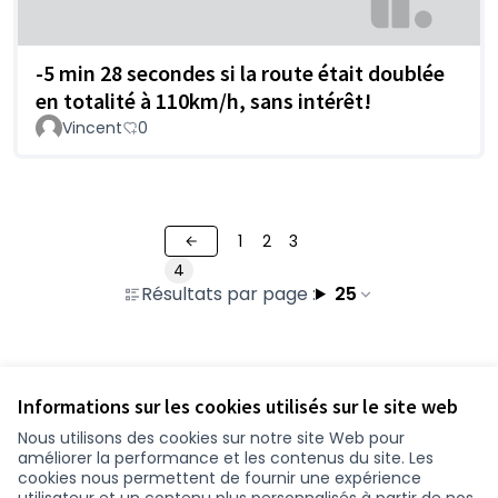
-5 min 28 secondes si la route était doublée
en totalité à 110km/h, sans intérêt!
Vincent
0
1
2
3
4
Résultats par page :
25
Voir toutes les contributions retirées
Informations sur les cookies utilisés sur le site web
Nous utilisons des cookies sur notre site Web pour
améliorer la performance et les contenus du site. Les
Conditions d'utilisation
cookies nous permettent de fournir une expérience
Paramètres des cookies