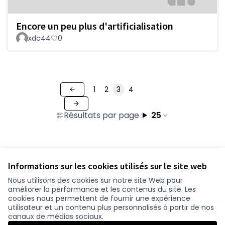
Encore un peu plus d'artificialisation
xdc44
0
1
2
3
4
Résultats par page :
25
Voir toutes les contributions retirées
Informations sur les cookies utilisés sur le site web
Nous utilisons des cookies sur notre site Web pour
améliorer la performance et les contenus du site. Les
Conditions d'utilisation
cookies nous permettent de fournir une expérience
Paramètres des cookies
utilisateur et un contenu plus personnalisés à partir de nos
participer.loire-atlantique.fr sur Facebook
participer.loire-atlantique.fr sur Instagram
participer.loire-atlantique.fr sur YouTube
canaux de médias sociaux.