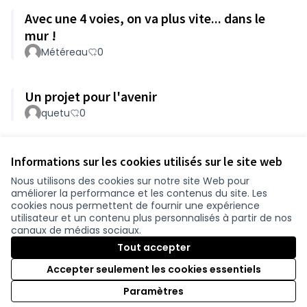
Avec une 4 voies, on va plus vite... dans le
mur !
Météreau
0
Un projet pour l'avenir
quetu
0
Voir toutes les contributions retirées
Informations sur les cookies utilisés sur le site web
Nous utilisons des cookies sur notre site Web pour
améliorer la performance et les contenus du site. Les
Conditions d'utilisation
cookies nous permettent de fournir une expérience
Paramètres des cookies
utilisateur et un contenu plus personnalisés à partir de nos
participer.loire-atlantique.fr sur Facebook
participer.loire-atlantique.fr sur Instagram
participer.loire-atlantique.fr sur YouTube
canaux de médias sociaux.
(Nouvelle fenêtre)
(Nouvelle fenêtre)
(Nouvelle fenêtre)
Tout accepter
Accepter seulement les cookies essentiels
Licence C
(Nouvelle 
Paramètres
(Nouvelle fenêtre)
Site réalisé grâce au
logiciel libre Decidim
.
(Nouvelle fenêtre)