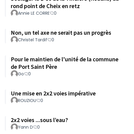
rond point de Cheix en retz
Annie LE CORRE
0
Non, un tel axe ne serait pas un progrès
Christel Tardif
0
Pour le maintien de l'unité de la commune
de Port Saint Père
Go
0
Une mise en 2x2 voies impérative
ROUZIOU
0
2x2 voies ...sous l’eau?
Yann D
0