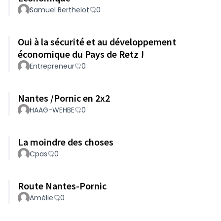
Samuel Berthelot
0
Oui à la sécurité et au développement
économique du Pays de Retz !
Entrepreneur
0
Nantes /Pornic en 2x2
HAAG-WEHBE
0
La moindre des choses
Cpas
0
Route Nantes-Pornic
Amélie
0