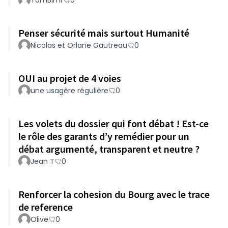
TomBlmr
0
Penser sécurité mais surtout Humanité
Nicolas et Orlane Gautreau
0
OUI au projet de 4 voies
une usagère régulière
0
Les volets du dossier qui font débat ! Est-ce
le rôle des garants d’y remédier pour un
débat argumenté, transparent et neutre ?
Jean T
0
Renforcer la cohesion du Bourg avec le trace
de reference
Olive
0