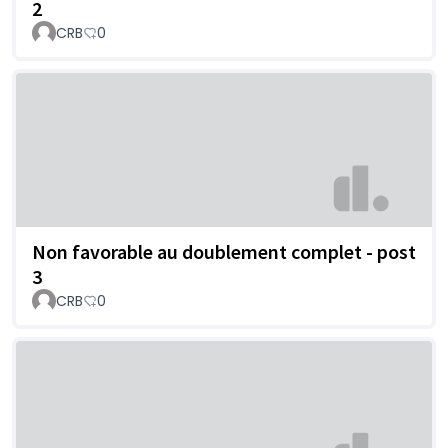
2
CRB
0
Non favorable au doublement complet - post
3
CRB
0