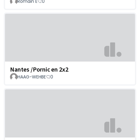
Romain E
0
Nantes /Pornic en 2x2
HAAG-WEHBE
0