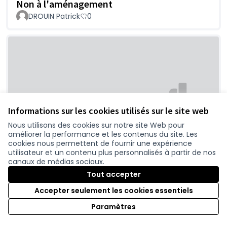
Non à l'aménagement
DROUIN Patrick
0
Informations sur les cookies utilisés sur le site web
Nous utilisons des cookies sur notre site Web pour
Non à la mise en 2x2 voies de la route de
améliorer la performance et les contenus du site. Les
Pornic entre Port Saint Père et Le Pont
cookies nous permettent de fournir une expérience
Béranger
utilisateur et un contenu plus personnalisés à partir de nos
canaux de médias sociaux.
Collectif
0
Tout accepter
Accepter seulement les cookies essentiels
Paramètres