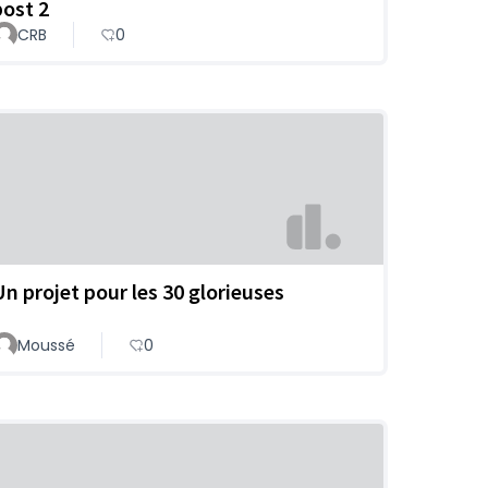
post 2
CRB
0
Un projet pour les 30 glorieuses
Moussé
0