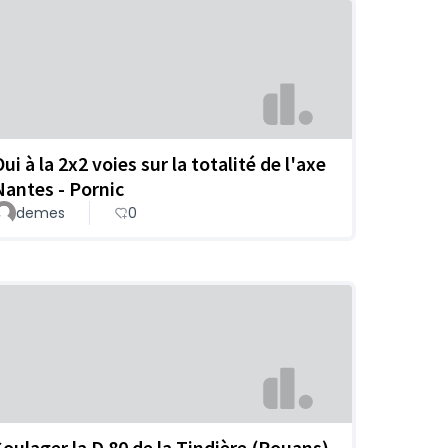
ui à la 2x2 voies sur la totalité de l'axe
Nantes - Pornic
demes
0
Soulager la D 80 de la Tindière (Rouans)