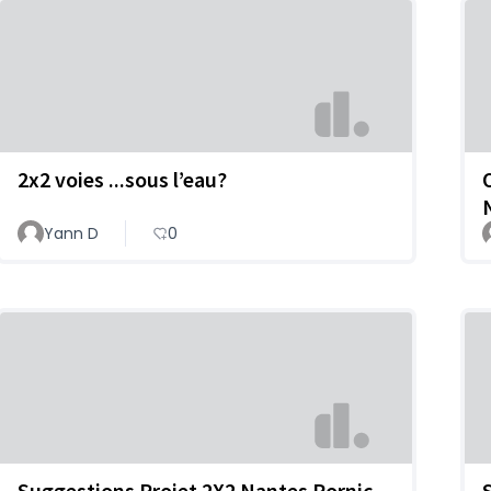
2x2 voies ...sous l’eau?
O
Yann D
0
Suggestions Projet 2X2 Nantes Pornic