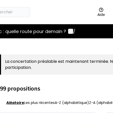
Aide
Menu utilisateur
 : quelle route pour demain ?
/
La concertation préalable est maintenant terminée. 
participation.
99 propositions
Aléatoire
Les plus récentes
A-Z (alphabétique)
Z-A (alphabét