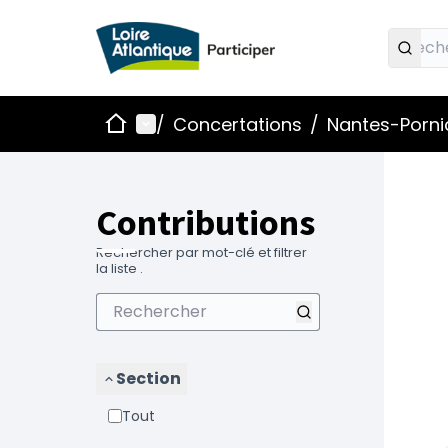
Accueil
Menu principal
/
Concertations
/
Nantes-Pornic
Contributions
Rechercher par mot-clé et filtrer
la liste .
Section
Tout