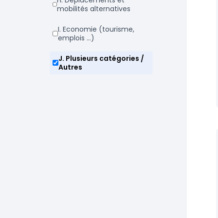
h. Déplacements et
mobilités alternatives
i. Economie (tourisme,
emplois ...)
j. Plusieurs catégories /
Autres