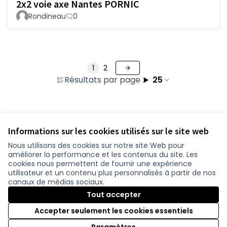
2x2 voie axe Nantes PORNIC
Rondineau
0
1
2
Résultats par page :
25
Voir toutes les contributions retirées
Informations sur les cookies utilisés sur le site web
Nous utilisons des cookies sur notre site Web pour
améliorer la performance et les contenus du site. Les
Conditions d'utilisation
cookies nous permettent de fournir une expérience
Paramètres des cookies
utilisateur et un contenu plus personnalisés à partir de nos
participer.loire-atlantique.fr sur Facebook
participer.loire-atlantique.fr sur Instagram
participer.loire-atlantique.fr sur YouTube
canaux de médias sociaux.
(Nouvelle fenêtre)
(Nouvelle fenêtre)
(Nouvelle fenêtre)
Tout accepter
Accepter seulement les cookies essentiels
Licence C
(Nouvelle 