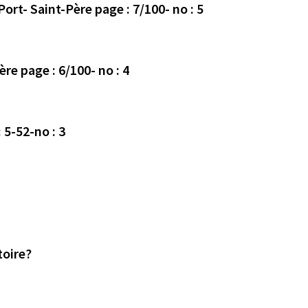
ort- Saint-Père page : 7/100- no : 5
re page : 6/100- no : 4
 5-52-no : 3
toire?