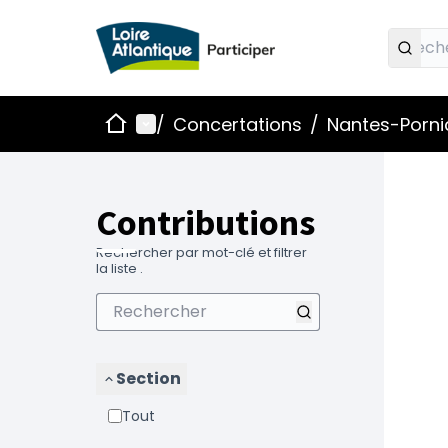
Accueil
Menu principal
/
Concertations
/
Nantes-Pornic
Contributions
Rechercher par mot-clé et filtrer
la liste .
Section
Tout