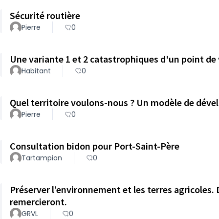
Sécurité routière
Pierre
0
Une variante 1 et 2 catastrophiques d'un point de
Habitant
0
Quel territoire voulons-nous ? Un modèle de dév
Pierre
0
Consultation bidon pour Port-Saint-Père
Tartampion
0
Préserver l’environnement et les terres agricoles.
remercieront.
GRVL
0