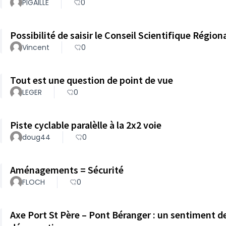
PIGAILLE
0
Possibilité de saisir le Conseil Scientifique Régi
Vincent
0
Tout est une question de point de vue
LEGER
0
Piste cyclable paralèlle à la 2x2 voie
doug44
0
Aménagements = Sécurité
FLOCH
0
Axe Port St Père – Pont Béranger : un sentiment d