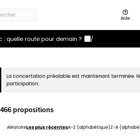
Aide
Menu utilisateur
 : quelle route pour demain ?
/
La concertation préalable est maintenant terminée. 
participation.
466 propositions
Aléatoire
Les plus récentes
A-Z (alphabétique)
Z-A (alphabét