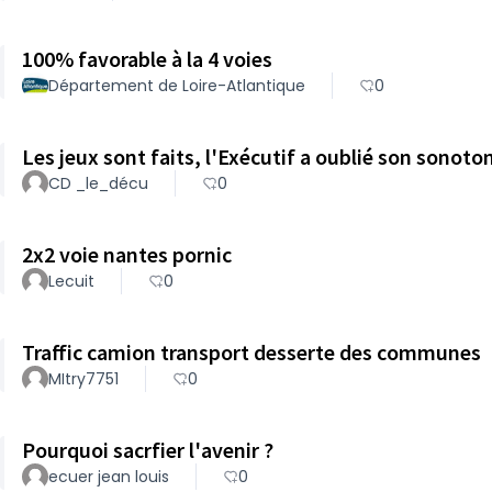
100% favorable à la 4 voies
Département de Loire-Atlantique
0
Les jeux sont faits, l'Exécutif a oublié son sonoton
CD _le_décu
0
2x2 voie nantes pornic
Lecuit
0
Traffic camion transport desserte des communes
MItry7751
0
Pourquoi sacrfier l'avenir ?
ecuer jean louis
0