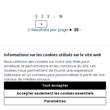
1
2
3
…
19
Résultats par page :
25
Voir toutes les contributions retirées
Informations sur les cookies utilisés sur le site web
Nous utilisons des cookies sur notre site Web pour
améliorer la performance et les contenus du site. Les
Conditions d'utilisation
cookies nous permettent de fournir une expérience
Paramètres des cookies
utilisateur et un contenu plus personnalisés à partir de nos
participer.loire-atlantique.fr sur Facebook
participer.loire-atlantique.fr sur Instagram
participer.loire-atlantique.fr sur YouTube
canaux de médias sociaux.
(Nouvelle fenêtre)
(Nouvelle fenêtre)
(Nouvelle fenêtre)
Tout accepter
Accepter seulement les cookies essentiels
Licence C
(Nouvelle 
Paramètres
(Nouvelle fenêtre)
Site réalisé grâce au
logiciel libre Decidim
.
(Nouvelle fenêtre)