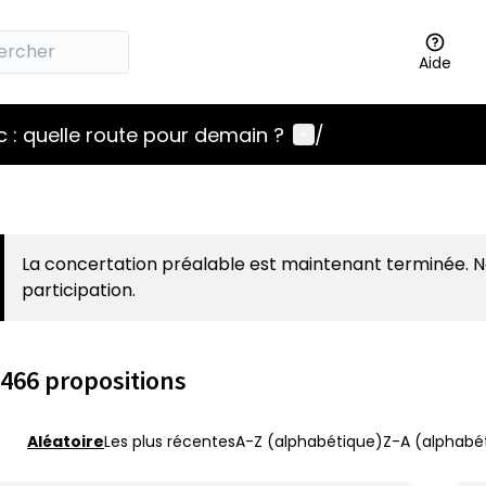
Aide
Menu utilisateur
 : quelle route pour demain ?
/
La concertation préalable est maintenant terminée. 
participation.
466 propositions
Aléatoire
Les plus récentes
A-Z (alphabétique)
Z-A (alphabét