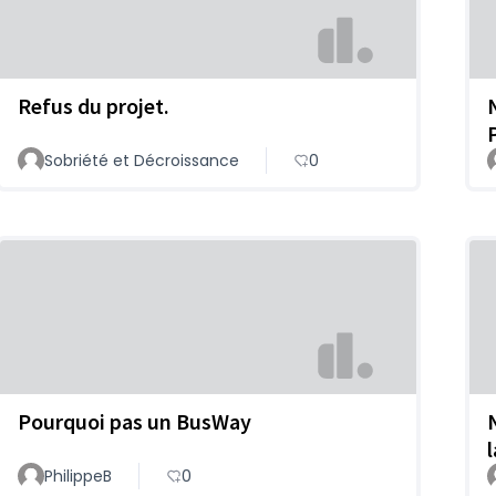
Refus du projet.
P
Sobriété et Décroissance
0
Pourquoi pas un BusWay
l
PhilippeB
0