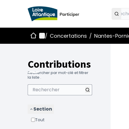
Accueil
Menu principal
/
Concertations
/
Nantes-Pornic
Contributions
Rechercher par mot-clé et filtrer
la liste .
Section
Tout