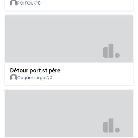
POITOU
0
Détour port st père
Coquenlorge
0