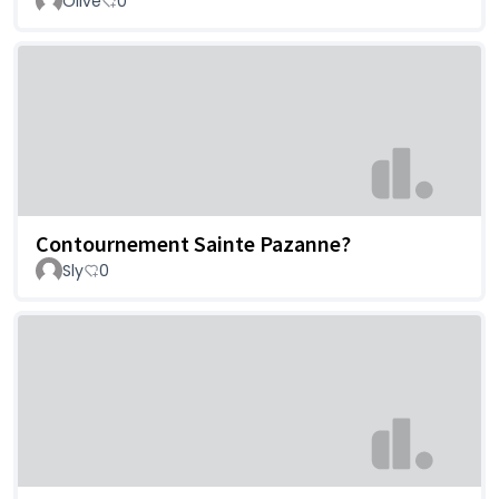
Olive
0
Contournement Sainte Pazanne?
Sly
0