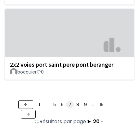
2x2 voies port saint pere pont beranger
bocquier
0
1
…
5
6
7
8
9
…
19
Résultats par page :
20