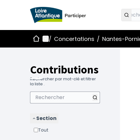
Accueil
Menu principal
/
Concertations
/
Nantes-Pornic
Contributions
Rechercher par mot-clé et filtrer
la liste .
Section
Tout