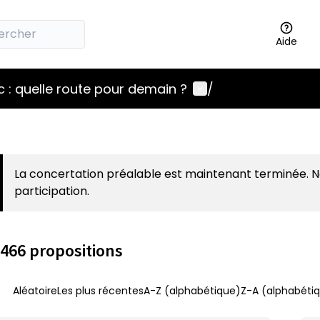
Aide
Menu utilisateur
 : quelle route pour demain ?
/
La concertation préalable est maintenant terminée. 
participation.
466 propositions
Aléatoire
Les plus récentes
A-Z (alphabétique)
Z-A (alphabétiq