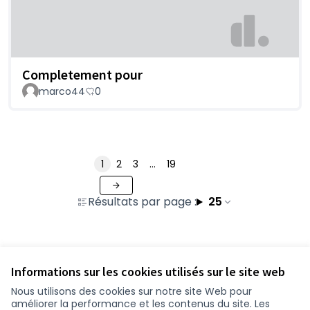
Completement pour
marco44
0
1
2
3
…
19
Résultats par page :
25
Voir toutes les contributions retirées
Informations sur les cookies utilisés sur le site web
Nous utilisons des cookies sur notre site Web pour
améliorer la performance et les contenus du site. Les
Conditions d'utilisation