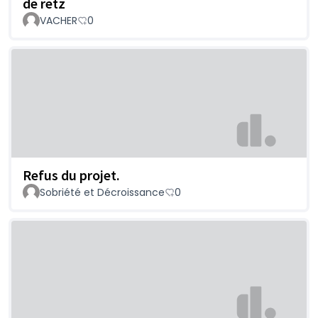
de retz
VACHER
0
Refus du projet.
Sobriété et Décroissance
0