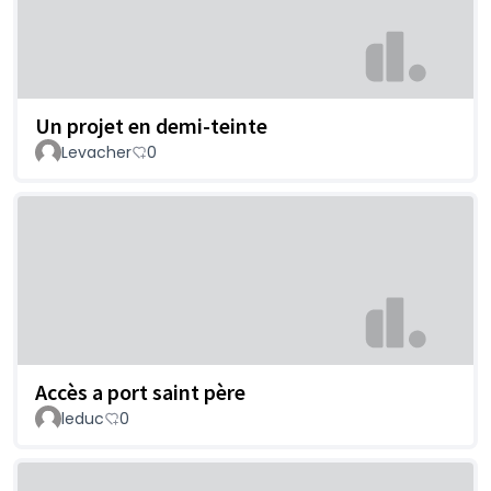
Un projet en demi-teinte
Levacher
0
Accès a port saint père
leduc
0