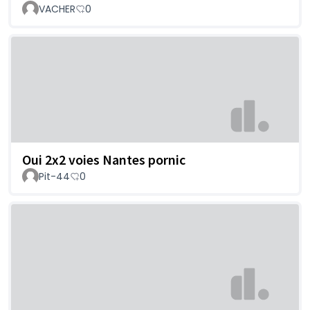
VACHER
0
Oui 2x2 voies Nantes pornic
Pit-44
0