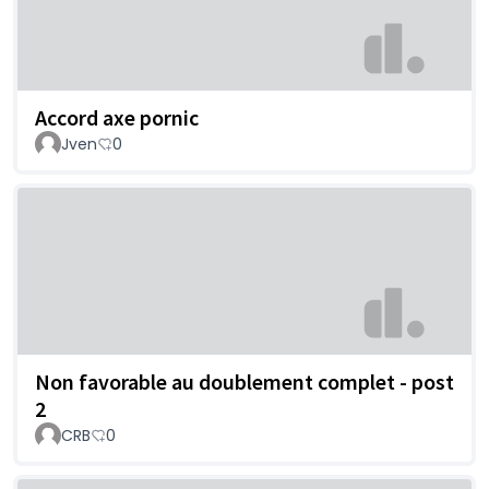
Accord axe pornic
Jven
0
Non favorable au doublement complet - post
2
CRB
0