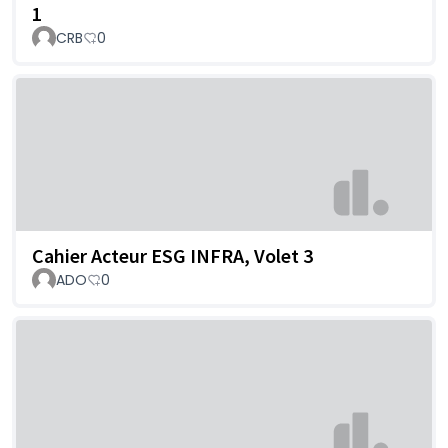
1
CRB
0
Cahier Acteur ESG INFRA, Volet 3
ADO
0