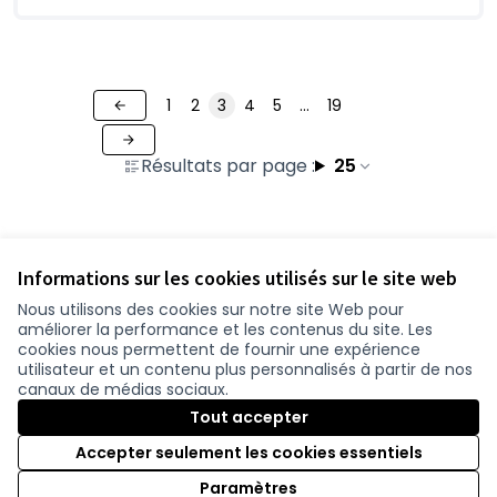
1
2
3
4
5
…
19
Résultats par page :
25
Voir toutes les propositions retirées
Informations sur les cookies utilisés sur le site web
Nous utilisons des cookies sur notre site Web pour
améliorer la performance et les contenus du site. Les
Conditions d'utilisation
cookies nous permettent de fournir une expérience
Paramètres des cookies
utilisateur et un contenu plus personnalisés à partir de nos
participer.loire-atlantique.fr sur Facebook
participer.loire-atlantique.fr sur Instagram
participer.loire-atlantique.fr sur YouTube
canaux de médias sociaux.
(Lien externe)
(Lien externe)
(Lien externe)
Tout accepter
Accepter seulement les cookies essentiels
Licence C
(Lien exter
Paramètres
(Lien externe)