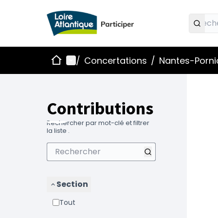
Accueil
Menu principal
/
Concertations
/
Nantes-Pornic
Contributions
Rechercher par mot-clé et filtrer
la liste .
Section
Tout