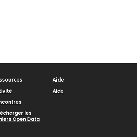
ssources
Aide
ivité
Aide
ncontres
lécharger les
chiers Open Data