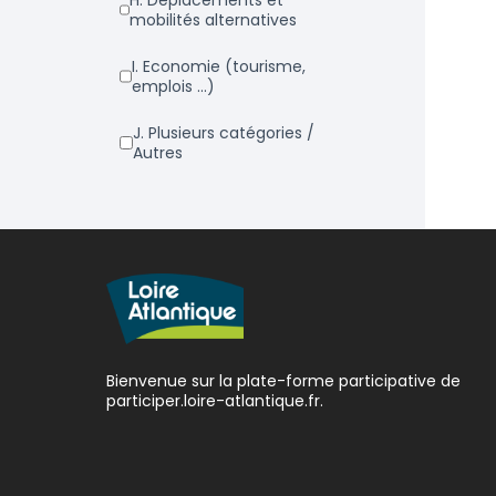
h. Déplacements et
mobilités alternatives
i. Economie (tourisme,
emplois ...)
j. Plusieurs catégories /
Autres
Bienvenue sur la plate-forme participative de
participer.loire-atlantique.fr.