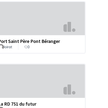
Port Saint Père Pont Béranger
loirat
0
La RD 751 du futur