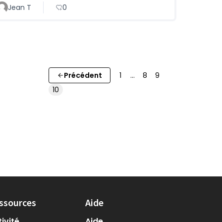
Jean T
0
Précédent
1
…
8
9
10
ssources
Aide
ivité
Aide