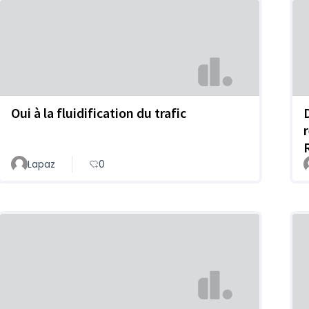
Oui à la fluidification du trafic
Lapaz
0