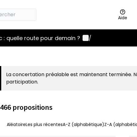
Aide
Menu utilisateur
 : quelle route pour demain ?
/
La concertation préalable est maintenant terminée. 
participation.
466 propositions
Aléatoire
Les plus récentes
A-Z (alphabétique)
Z-A (alphabéti