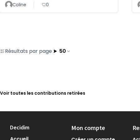
Coline
0
Résultats par page :
50
Voir toutes les contributions retirées
Decidim
Mon compte
Re
Accueil
Créer un compte
Act