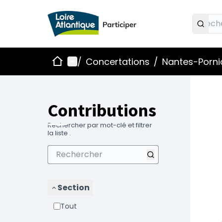
Accueil
Menu principal
/
Concertations
/
Nantes-Pornic
Contributions
Rechercher par mot-clé et filtrer
la liste .
Section
Tout