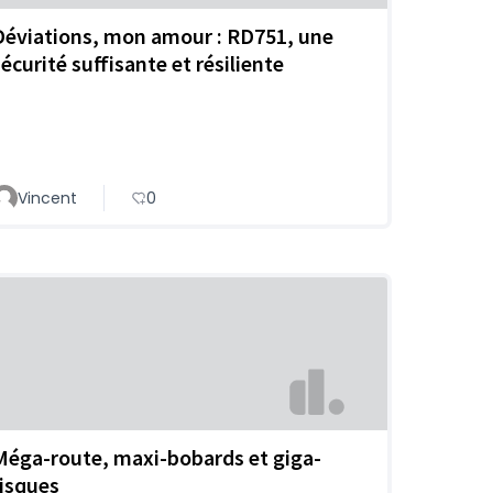
Déviations, mon amour : RD751, une
sécurité suffisante et résiliente
Vincent
0
Méga-route, maxi-bobards et giga-
risques