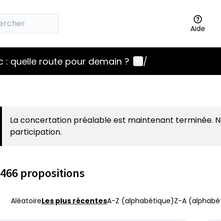
Aide
Menu utilisateur
 : quelle route pour demain ?
/
La concertation préalable est maintenant terminée. 
participation.
466 propositions
Aléatoire
Les plus récentes
A-Z (alphabétique)
Z-A (alphabét