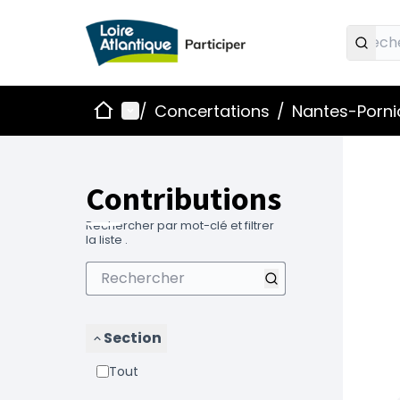
Accueil
Menu principal
/
Concertations
/
Nantes-Pornic
Contributions
Rechercher par mot-clé et filtrer
la liste .
Section
Tout