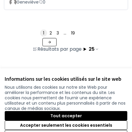
Geneviève
0
1
2
3
…
19
Résultats par page :
25
Voir toutes les contributions retirées
Informations sur les cookies utilisés sur le site web
Nous utilisons des cookies sur notre site Web pour
améliorer la performance et les contenus du site. Les
Conditions d'utilisation
cookies nous permettent de fournir une expérience
Paramètres des cookies
utilisateur et un contenu plus personnalisés à partir de nos
participer.loire-atlantique.fr sur Facebook
participer.loire-atlantique.fr sur Instagram
participer.loire-atlantique.fr sur YouTube
canaux de médias sociaux.
(Nouvelle fenêtre)
(Nouvelle fenêtre)
(Nouvelle fenêtre)
Tout accepter
Accepter seulement les cookies essentiels
Licence C
(Nouvelle 