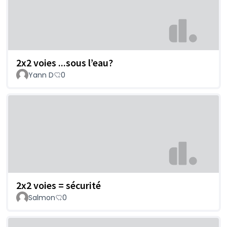
2x2 voies ...sous l’eau?
Yann D
0
2x2 voies = sécurité
Salmon
0