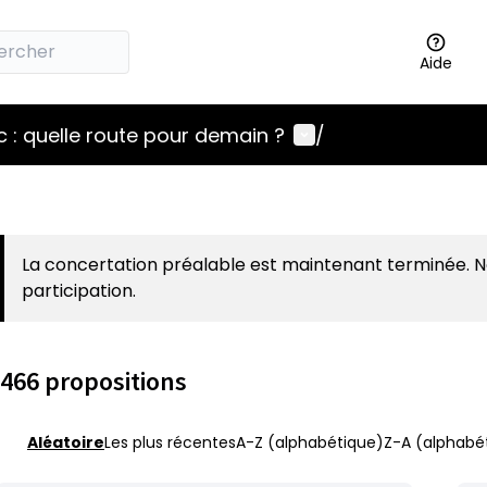
Aide
Menu utilisateur
 : quelle route pour demain ?
/
La concertation préalable est maintenant terminée. 
participation.
466 propositions
Aléatoire
Les plus récentes
A-Z (alphabétique)
Z-A (alphabét