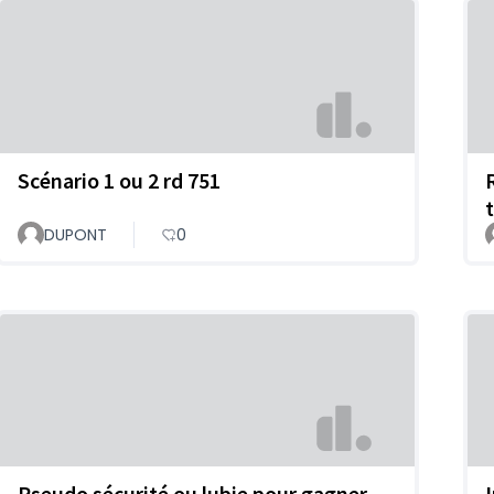
Scénario 1 ou 2 rd 751
DUPONT
0
Pseudo sécurité ou lubie pour gagner