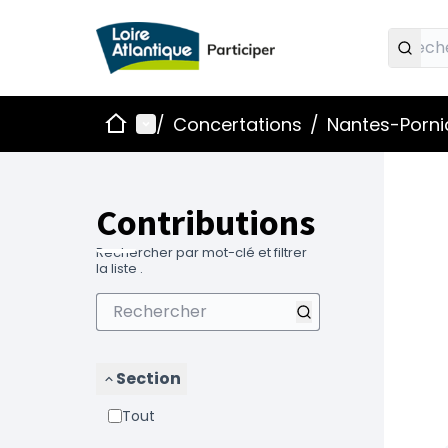
Accueil
Menu principal
/
Concertations
/
Nantes-Pornic
Contributions
Rechercher par mot-clé et filtrer
la liste .
Section
Tout