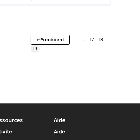
Précédent
1
…
17
18
19
ssources
Aide
ivité
Aide