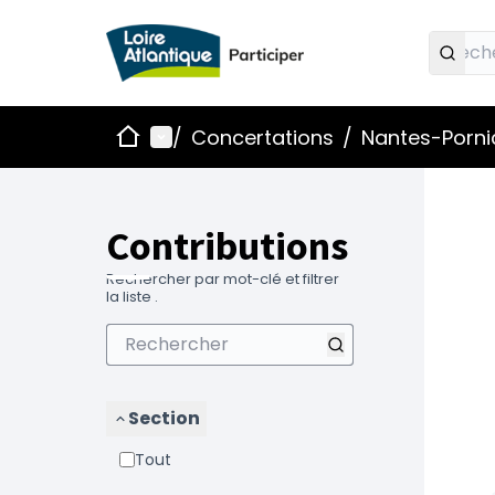
Accueil
Menu principal
/
Concertations
/
Nantes-Pornic
Contributions
Rechercher par mot-clé et filtrer
la liste .
Section
Tout