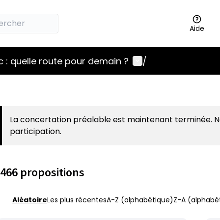
Aide
Menu utilisateur
 : quelle route pour demain ?
/
La concertation préalable est maintenant terminée. 
participation.
466 propositions
Aléatoire
Les plus récentes
A-Z (alphabétique)
Z-A (alphabét