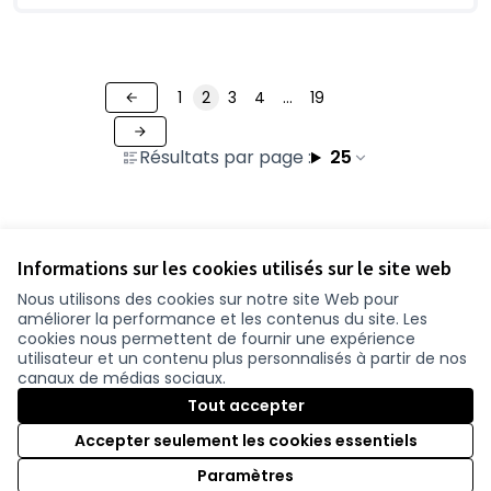
1
2
3
4
…
19
Résultats par page :
25
Voir toutes les contributions retirées
Informations sur les cookies utilisés sur le site web
Nous utilisons des cookies sur notre site Web pour
améliorer la performance et les contenus du site. Les
Conditions d'utilisation
cookies nous permettent de fournir une expérience
Paramètres des cookies
utilisateur et un contenu plus personnalisés à partir de nos
participer.loire-atlantique.fr sur Facebook
participer.loire-atlantique.fr sur Instagram
participer.loire-atlantique.fr sur YouTube
canaux de médias sociaux.
(Nouvelle fenêtre)
(Nouvelle fenêtre)
(Nouvelle fenêtre)
Tout accepter
Accepter seulement les cookies essentiels
Licence C
(Nouvelle 
Paramètres
(Nouvelle fenêtre)
Site réalisé grâce au
logiciel libre Decidim
.