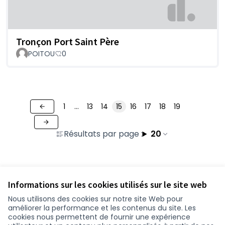
Tronçon Port Saint Père
POITOU
0
1
…
13
14
15
16
17
18
19
Résultats par page :
20
Voir toutes les contributions retirées
Informations sur les cookies utilisés sur le site web
Nous utilisons des cookies sur notre site Web pour
améliorer la performance et les contenus du site. Les
Conditions d'utilisation
cookies nous permettent de fournir une expérience
Paramètres des cookies