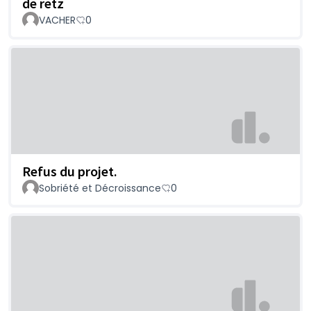
de retz
VACHER
0
Refus du projet.
Sobriété et Décroissance
0