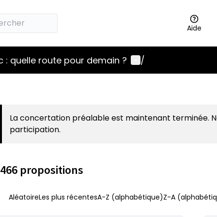
Aide
Menu utilisateur
 : quelle route pour demain ?
/
La concertation préalable est maintenant terminée. 
participation.
466 propositions
Aléatoire
Les plus récentes
A-Z (alphabétique)
Z-A (alphabétiq