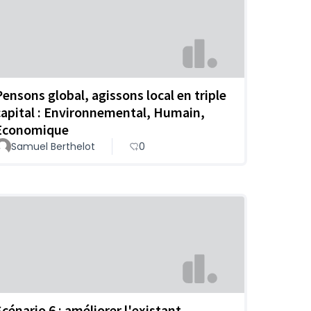
Pensons global, agissons local en triple
capital : Environnemental, Humain,
Economique
Samuel Berthelot
0
Scénario 6 : améliorer l'existant