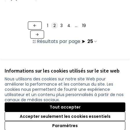
1
2
3
4
…
19
Résultats par page :
25
Voir toutes les contributions retirées
Informations sur les cookies utilisés sur le site web
Nous utilisons des cookies sur notre site Web pour
améliorer la performance et les contenus du site. Les
Conditions d'utilisation
cookies nous permettent de fournir une expérience
Paramètres des cookies
utilisateur et un contenu plus personnalisés à partir de nos
participer.loire-atlantique.fr sur Facebook
participer.loire-atlantique.fr sur Instagram
participer.loire-atlantique.fr sur YouTube
canaux de médias sociaux.
(Lien externe)
(Lien externe)
(Lien externe)
Tout accepter
Accepter seulement les cookies essentiels
Licence C
(Lien exter
Paramètres
(Lien externe)
Site réalisé grâce au
logiciel libre Decidim
.