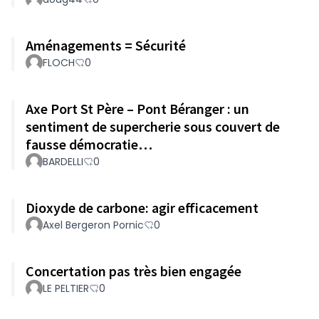
Aménagements = Sécurité
FLOCH
0
Axe Port St Père – Pont Béranger : un
sentiment de supercherie sous couvert de
fausse démocratie…
BARDELLI
0
Dioxyde de carbone: agir efficacement
Axel Bergeron Pornic
0
Concertation pas très bien engagée
LE PELTIER
0