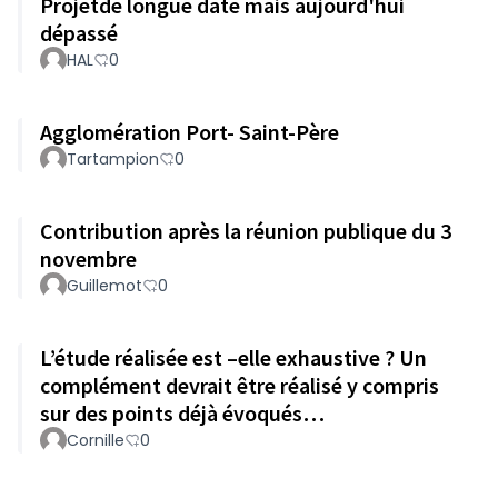
Projetde longue date mais aujourd'hui
dépassé
HAL
0
Agglomération Port- Saint-Père
Tartampion
0
Contribution après la réunion publique du 3
novembre
Guillemot
0
L’étude réalisée est –elle exhaustive ? Un
complément devrait être réalisé y compris
sur des points déjà évoqués…
Cornille
0